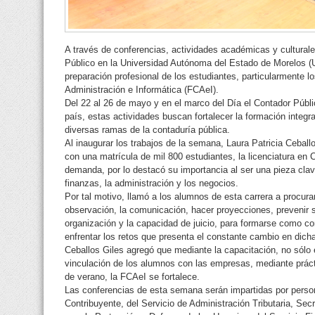
A través de conferencias, actividades académicas y culturale
Público en la Universidad Autónoma del Estado de Morelos (U
preparación profesional de los estudiantes, particularmente l
Administración e Informática (FCAeI).
Del 22 al 26 de mayo y en el marco del Día el Contador Públ
país, estas actividades buscan fortalecer la formación integr
diversas ramas de la contaduría pública.
Al inaugurar los trabajos de la semana, Laura Patricia Ceball
con una matrícula de mil 800 estudiantes, la licenciatura en
demanda, por lo destacó su importancia al ser una pieza clave
finanzas, la administración y los negocios.
Por tal motivo, llamó a los alumnos de esta carrera a procur
observación, la comunicación, hacer proyecciones, prevenir 
organización y la capacidad de juicio, para formarse como 
enfrentar los retos que presenta el constante cambio en dicha
Ceballos Giles agregó que mediante la capacitación, no sólo 
vinculación de los alumnos con las empresas, mediante prácti
de verano, la FCAeI se fortalece.
Las conferencias de esta semana serán impartidas por person
Contribuyente, del Servicio de Administración Tributaria, Se