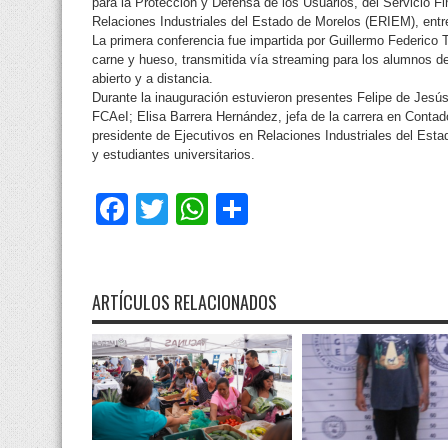
para la Protección y Defensa de los Usuarios, del Servicio F
Relaciones Industriales del Estado de Morelos (ERIEM), entre
La primera conferencia fue impartida por Guillermo Federico
carne y hueso, transmitida vía streaming para los alumnos de
abierto y a distancia.
Durante la inauguración estuvieron presentes Felipe de Jesú
FCAeI; Elisa Barrera Hernández, jefa de la carrera en Contad
presidente de Ejecutivos en Relaciones Industriales del Est
y estudiantes universitarios.
Facebook
Twitter
WhatsApp
Compartir
ARTÍCULOS RELACIONADOS