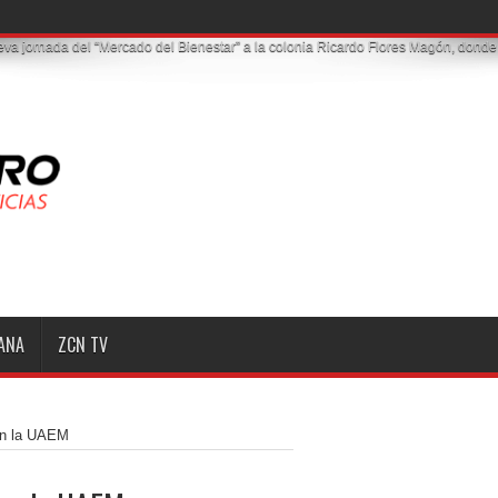
MANA
ZCN TV
 en la UAEM