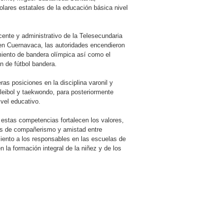
olares estatales de la educación básica nivel
cente y administrativo de la Telesecundaria
n en Cuernavaca, las autoridades encendieron
miento de bandera olímpica así como el
n de fútbol bandera.
as posiciones en la disciplina varonil y
voleibol y taekwondo, para posteriormente
ivel educativo.
 estas competencias fortalecen los valores,
os de compañerismo y amistad entre
iento a los responsables en las escuelas de
la formación integral de la niñez y de los