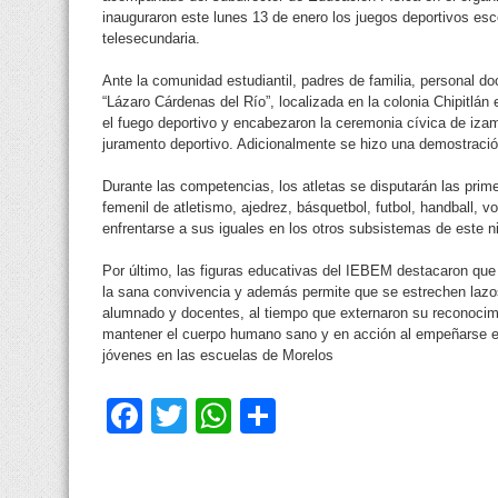
inauguraron este lunes 13 de enero los juegos deportivos esc
telesecundaria.
Ante la comunidad estudiantil, padres de familia, personal do
“Lázaro Cárdenas del Río”, localizada en la colonia Chipitlá
el fuego deportivo y encabezaron la ceremonia cívica de iza
juramento deportivo. Adicionalmente se hizo una demostració
Durante las competencias, los atletas se disputarán las primer
femenil de atletismo, ajedrez, básquetbol, futbol, handball, 
enfrentarse a sus iguales en los otros subsistemas de este n
Por último, las figuras educativas del IEBEM destacaron que
la sana convivencia y además permite que se estrechen laz
alumnado y docentes, al tiempo que externaron su reconocim
mantener el cuerpo humano sano y en acción al empeñarse en 
jóvenes en las escuelas de Morelos
Facebook
Twitter
WhatsApp
Compartir