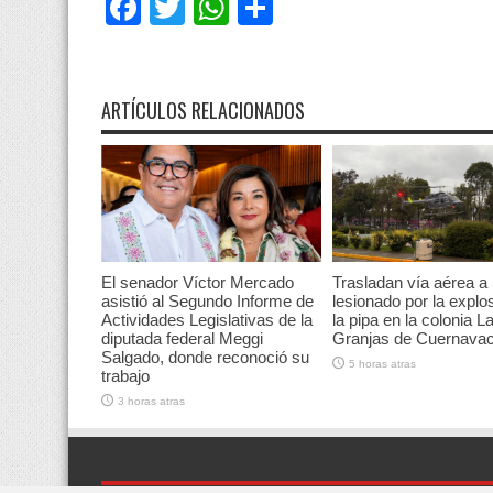
Facebook
Twitter
WhatsApp
Compartir
ARTÍCULOS RELACIONADOS
El senador Víctor Mercado
Trasladan vía aérea a
asistió al Segundo Informe de
lesionado por la explo
Actividades Legislativas de la
la pipa en la colonia L
diputada federal Meggi
Granjas de Cuernava
Salgado, donde reconoció su
5 horas atras
trabajo
3 horas atras