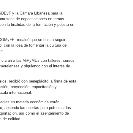
a SDEyT y la Cámara Libanesa para la
 una serie de capacitaciones en temas
n la finalidad de la formación y puesta en
e DGMyFE, recalcó que se busca seguir
 con la idea de fomentar la cultura del
le.
iciarán a las MiPyMEs con talleres, cursos,
morelenses y siguiendo con el interés de
elos, recibió con beneplácito la firma de esta
lusión, proyección, capacitación y
scala internacional.
ategias en materia económica están
, abriendo las puertas para potenciar las
exportación, así como el asentamiento de
 de calidad.