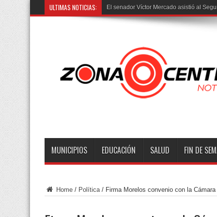
ULTIMAS NOTICIAS:
El senador Víctor Mercado asistió al Segu
MUNICIPIOS
EDUCACIÓN
SALUD
FIN DE SE
Home
/
Política
/
Firma Morelos convenio con la Cámara