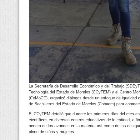
La Secretaría de Desarrollo Económico y del Trabajo (SDEyT)
Tecnología del Estado de Morelos (CCyTEM) y el Centro Mor
(CeMoCC), organizó diálogos desde un enfoque de igualdad de
de Bachilleres del Estado de Morelos (Cobaem) para conmemor
El CCyTEM detalló que durante los primeros días del mes en c
científicas en diversos centros educativos de la entidad, a fin 
acerca de los avances en la materia, así como de las desigua
pleno de niñas y mujeres.