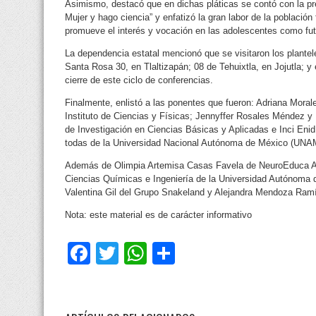
Asimismo, destacó que en dichas pláticas se contó con la pr
Mujer y hago ciencia” y enfatizó la gran labor de la población
promueve el interés y vocación en las adolescentes como futu
La dependencia estatal mencionó que se visitaron los plantel
Santa Rosa 30, en Tlaltizapán; 08 de Tehuixtla, en Jojutla; y
cierre de este ciclo de conferencias.
Finalmente, enlistó a las ponentes que fueron: Adriana Mora
Instituto de Ciencias y Físicas; Jennyffer Rosales Méndez y
de Investigación en Ciencias Básicas y Aplicadas e Inci Enid 
todas de la Universidad Nacional Autónoma de México (UNA
Además de Olimpia Artemisa Casas Favela de NeuroEduca A.
Ciencias Químicas e Ingeniería de la Universidad Autónoma
Valentina Gil del Grupo Snakeland y Alejandra Mendoza Ra
Nota: este material es de carácter informativo
Facebook
Twitter
WhatsApp
Compartir