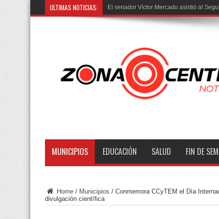
ULTIMAS NOTICIAS:
Trasladan vía a
MUNICIPIOS
EDUCACIÓN
SALUD
FIN DE SE
Home
/
Municipios
/
Conmemora CCyTEM el Día Internacio
divulgación científica