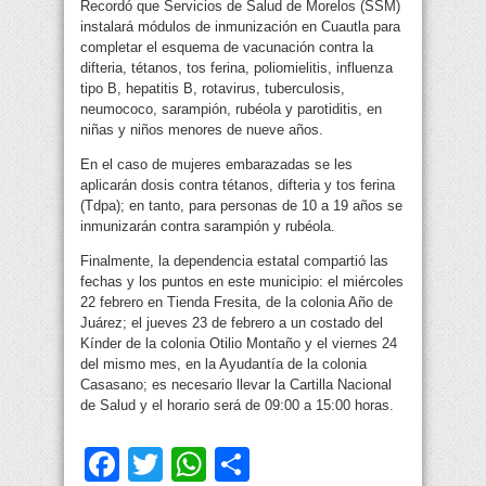
Recordó que Servicios de Salud de Morelos (SSM)
instalará módulos de inmunización en Cuautla para
completar el esquema de vacunación contra la
difteria, tétanos, tos ferina, poliomielitis, influenza
tipo B, hepatitis B, rotavirus, tuberculosis,
neumococo, sarampión, rubéola y parotiditis, en
niñas y niños menores de nueve años.
En el caso de mujeres embarazadas se les
aplicarán dosis contra tétanos, difteria y tos ferina
(Tdpa); en tanto, para personas de 10 a 19 años se
inmunizarán contra sarampión y rubéola.
Finalmente, la dependencia estatal compartió las
fechas y los puntos en este municipio: el miércoles
22 febrero en Tienda Fresita, de la colonia Año de
Juárez; el jueves 23 de febrero a un costado del
Kínder de la colonia Otilio Montaño y el viernes 24
del mismo mes, en la Ayudantía de la colonia
Casasano; es necesario llevar la Cartilla Nacional
de Salud y el horario será de 09:00 a 15:00 horas.
Facebook
Twitter
WhatsApp
Compartir