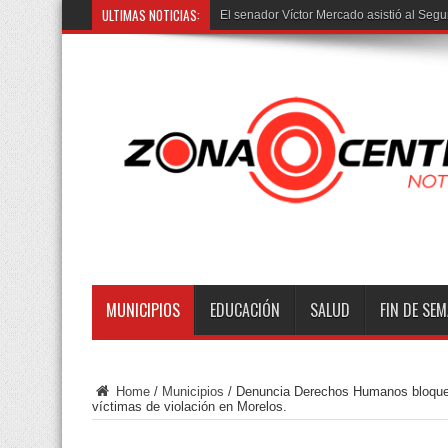
ULTIMAS NOTICIAS:
El senador Víctor Mercado asistió al Segu
MUNICIPIOS
EDUCACIÓN
SALUD
FIN DE SE
Home
/
Municipios
/
Denuncia Derechos Humanos bloqueos
víctimas de violación en Morelos.