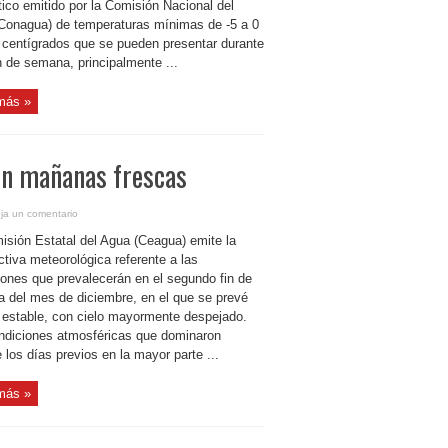
ico emitido por la Comisión Nacional del
Conagua) de temperaturas mínimas de -5 a 0
 centígrados que se pueden presentar durante
n de semana, principalmente ...
más »
on mañanas frescas
ja un comentario
isión Estatal del Agua (Ceagua) emite la
tiva meteorológica referente a las
iones que prevalecerán en el segundo fin de
 del mes de diciembre, en el que se prevé
 estable, con cielo mayormente despejado.
ndiciones atmosféricas que dominaron
 los días previos en la mayor parte ...
más »