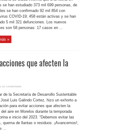
s se han estudiado 373 mil 699 personas, de
ales se han confirmado 92 mil 854 con
virus COVID-19; 458 están activas y se han
rado 5 mil 321 defunciones. Los nuevos
tes son 58 personas: 17 casos en ...
más »
 acciones que afecten la
a un comentario
lar de la Secretaría de Desarrollo Sustentable
 José Luis Galindo Cortez, hizo un exhorto a
ación para evitar acciones que afecten la
 del aire en Morelos durante la temporada
rina e inicio del 2023. “Debemos evitar las
s, quema de llantas o residuos. ¡Avancemos!;
 ...