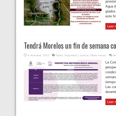
pronóst
Agua (
grados
este fi
Leer 
Tendrá Morelos un fin de semana c
9 diciembre, 2022
Salud
,
Seguridad y Justicia
,
Último minuto
De
La Com
perspec
condic
semana
tiempo
Las co
durante
Leer 