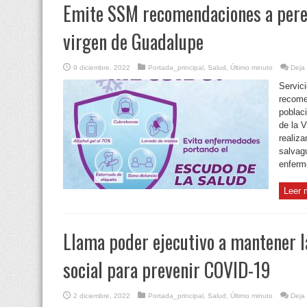
Emite SSM recomendaciones a pereg
virgen de Guadalupe
9 diciembre, 2022
Portada_principal
,
Salud
,
Último minuto
Deja
Servic
recome
poblac
de la 
realiza
salvagu
enferm
Leer 
Llama poder ejecutivo a mantener l
social para prevenir COVID-19
2 diciembre, 2022
Portada_principal
,
Salud
,
Último minuto
Deja