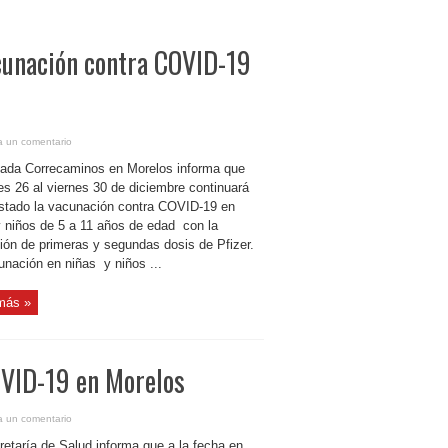
cunación contra COVID-19
a un comentario
gada Correcaminos en Morelos informa que
es 26 al viernes 30 de diciembre continuará
estado la vacunación contra COVID-19 en
y niños de 5 a 11 años de edad con la
ción de primeras y segundas dosis de Pfizer.
unación en niñas y niños ...
más »
OVID-19 en Morelos
a un comentario
retaría de Salud informa que a la fecha en