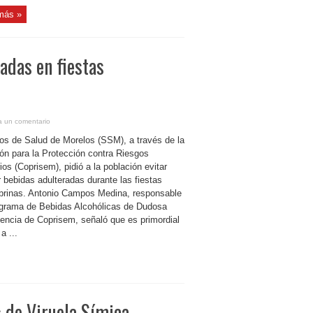
más »
adas en fiestas
a un comentario
ios de Salud de Morelos (SSM), a través de la
ón para la Protección contra Riesgos
ios (Coprisem), pidió a la población evitar
r bebidas adulteradas durante las fiestas
rinas. Antonio Campos Medina, responsable
ograma de Bebidas Alcohólicas de Dudosa
encia de Coprisem, señaló que es primordial
a ...
 de Viruela Símica