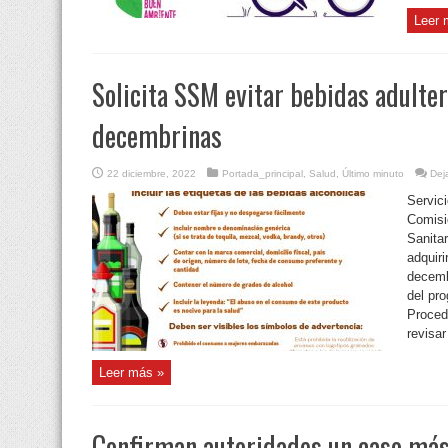
Leer 
Solicita SSM evitar bebidas adulter
decembrinas
22 diciembre, 2022
Portada_principal
,
Salud
,
Último minuto
Dej
Servic
Comisi
Sanitar
adquiri
decemb
del pr
Proced
revisar 
Leer más »
Confirman autoridades un caso más