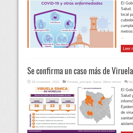
El Gob
Salud,
local p
cubreb
cumpla
metros
...
Leer 
Se confirma un caso más de Viruel
28 noviembre, 2022
Portada_principal
,
Salud
,
Último minuto
De
El Gobi
Salud 
informó
Epidem
de vir
sanitar
aislami