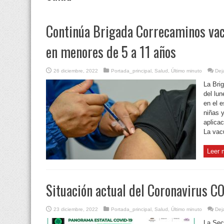
Continúa Brigada Correcaminos va
en menores de 5 a 11 años
26 diciembre, 2022
Portada_principal
,
Salud
,
Último minuto
Dej
La Bri
del lun
en el 
niñas 
aplica
La vac
Leer 
Situación actual del Coronavirus C
23 diciembre, 2022
Portada_principal
,
Salud
,
Último minuto
Dej
La Sec