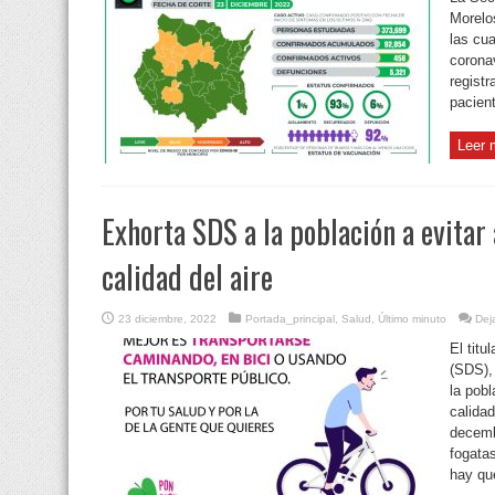
Morelo
las cu
corona
regist
pacien
Leer 
Exhorta SDS a la población a evitar
calidad del aire
23 diciembre, 2022
Portada_principal
,
Salud
,
Último minuto
Dej
El titu
(SDS),
la pobl
calidad
decemb
fogata
hay que