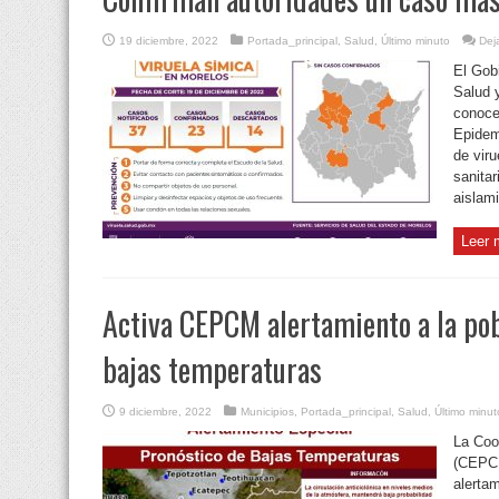
19 diciembre, 2022
Portada_principal
,
Salud
,
Último minuto
Dej
El Gobi
Salud 
conocer
Epidem
de vir
sanitar
aislami
Leer 
Activa CEPCM alertamiento a la pob
bajas temperaturas
9 diciembre, 2022
Municipios
,
Portada_principal
,
Salud
,
Último minut
La Coo
(CEPCM
alertam