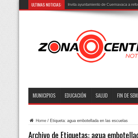
ULTIMAS NOTICIAS:
Ata
MUNICIPIOS
EDUCACIÓN
SALUD
FIN DE SE
Home
/
Etiqueta:
agua embotellada en las escuelas
Archivo de Etiquetas:
agua embotellad