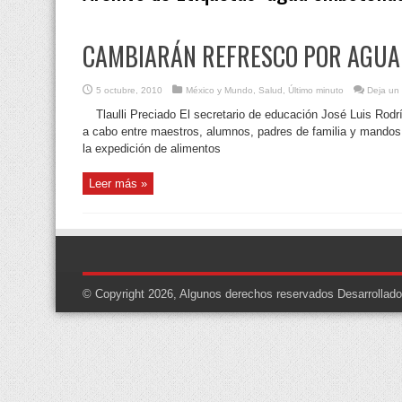
CAMBIARÁN REFRESCO POR AGUA 
5 octubre, 2010
México y Mundo
,
Salud
,
Último minuto
Deja un
Tlaulli Preciado El secretario de educación José Luis Rod
a cabo entre maestros, alumnos, padres de familia y mandos 
la expedición de alimentos
Leer más »
© Copyright 2026, Algunos derechos reservados
Desarrollad