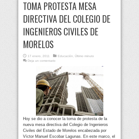
TOMA PROTESTA MESA
DIRECTIVA DEL COLEGIO DE
INGENIEROS CIVILES DE
MORELOS
17 enero, 2011
Educación
,
Último minuto
Deja un comentario
Hoy se dio a conocer la toma de protesta de la
nueva mesa directiva del Colegio de Ingenieros
Civiles del Estado de Morelos encabezada por
Víctor Manuel Escobar Lagunas. En este marco, el