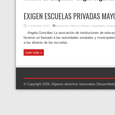
EXIGEN ESCUELAS PRIVADAS MAY
2 noviembre, 2010
Educación
,
México y Mundo
,
Seguridad y Justici
Angela González La asociación de instituciones de educaci
hicieron un llamado a las autoridades estatales y municipale
a las afueras de las escuelas.
Leer más »
© Copyright 2026, Algunos derechos reservados
Desarrollad