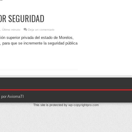
OR SEGURIDAD
a
,
Último minuto
Deja un comentario
ón superior privada del estado de Morelos,
s, para que se incremente la seguridad pública
o por AxiomaTI
This site is protected by
wp-copyrightpro.com