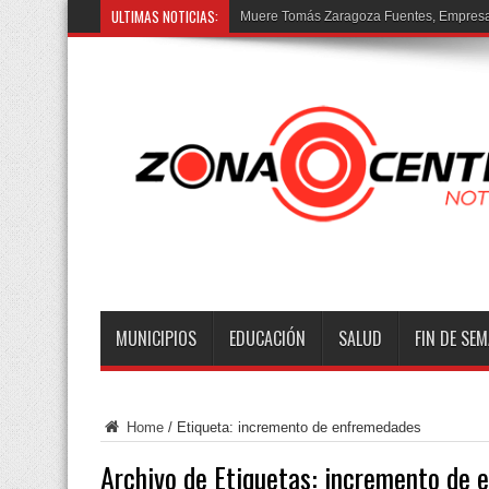
ULTIMAS NOTICIAS:
Muere Tomás Zaragoza Fuentes, Empresar
MUNICIPIOS
EDUCACIÓN
SALUD
FIN DE SE
Home
/
Etiqueta:
incremento de enfremedades
Archivo de Etiquetas:
incremento de 