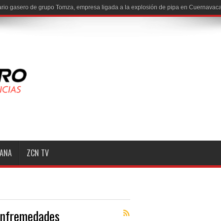
io gasero de grupo Tomza, empresa ligada a la explosión de pipa en Cuernavaca
MANA
ZCN TV
enfremedades