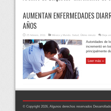
AUMENTAN ENFERMEDADES DIARR
AÑOS
25 febrero, 2011
México y Mundo
,
Salud
,
Último minuto
Deja un
Autoridades de l
incrementó en lo
principalmente di
Leer más »
© Copyright 2026, Algunos derechos reservados
Desarrollad