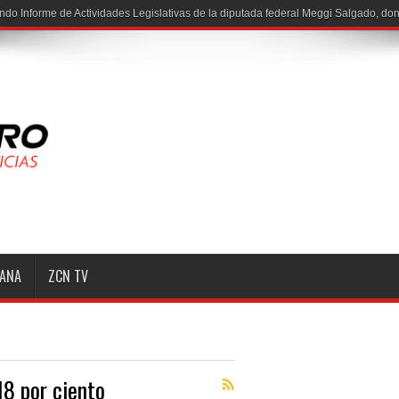
MANA
ZCN TV
18 por ciento