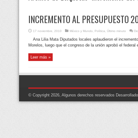
INCREMENTO AL PRESUPUESTO 20
17 noviembre, 2010
México y Mundo
,
Política
,
Último minuto
De
Ana Lilia Mata Diputados locales aplaudieron el incremento
Morelos, luego que el congreso de la unión aprobó el federa
Leer más »
© Copyright 2026, Algunos derechos reservados
Desarrollad