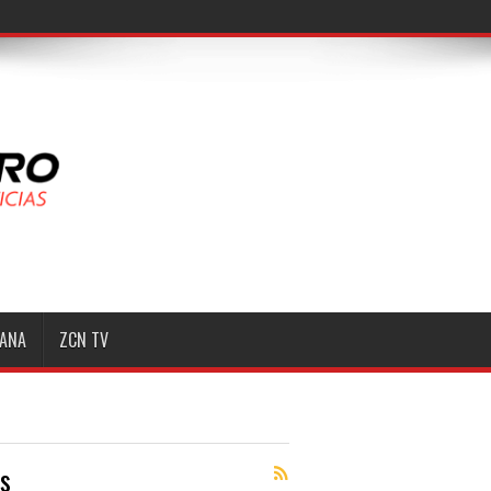
MANA
ZCN TV
s