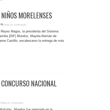
A NIÑOS MORELENSES
Deja un comentario
os Reyes Magos, la presidenta del Sistema
 Familia (DIF) Morelos, Mayela Alemán de
me Castillo, encabezaron la entrega de más
N CONCURSO NACIONAL
Deja un comentario
Huitzilac, Morelos fue premiada en la