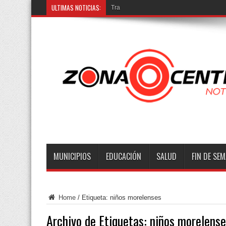
ULTIMAS NOTICIAS:
Trasladan ví
MUNICIPIOS
EDUCACIÓN
SALUD
FIN DE SE
Home
/
Etiqueta:
niños morelenses
Archivo de Etiquetas:
niños morelense