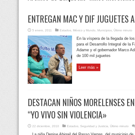
ENTREGAN MAC Y DIF JUGUETES 
5 enero, 2011
Estados
,
México y Mundo
,
Municipios
,
Último minuto
En la víspera de la llegada de l
para el Desarrollo Integral de la
Adame y el gobernador Marco Ada
de 100 mil juguetes
Leer más »
DESTACAN NIÑOS MORELENSES E
“YO VIVO SIN VIOLENCIA»
22 diciembre, 2010
Estados
,
Seguridad y Justicia
,
Último minuto
La niña Denise Abigail del Rasso Vargas, del municipio de 