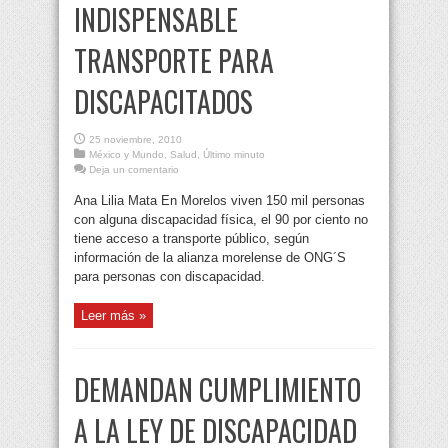
INDISPENSABLE
TRANSPORTE PARA
DISCAPACITADOS
25 noviembre, 2010
México y Mundo
,
Salud
,
Último minuto
Deja un comentario
Ana Lilia Mata En Morelos viven 150 mil personas
con alguna discapacidad física, el 90 por ciento no
tiene acceso a transporte público, según
información de la alianza morelense de ONG´S
para personas con discapacidad.
Leer más »
DEMANDAN CUMPLIMIENTO
A LA LEY DE DISCAPACIDAD