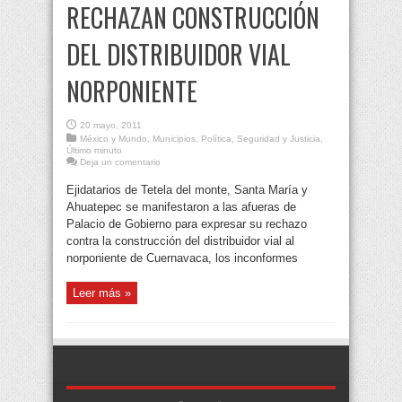
RECHAZAN CONSTRUCCIÓN
DEL DISTRIBUIDOR VIAL
NORPONIENTE
20 mayo, 2011
México y Mundo
,
Municipios
,
Política
,
Seguridad y Justicia
,
Último minuto
Deja un comentario
Ejidatarios de Tetela del monte, Santa María y
Ahuatepec se manifestaron a las afueras de
Palacio de Gobierno para expresar su rechazo
contra la construcción del distribuidor vial al
norponiente de Cuernavaca, los inconformes
Leer más »