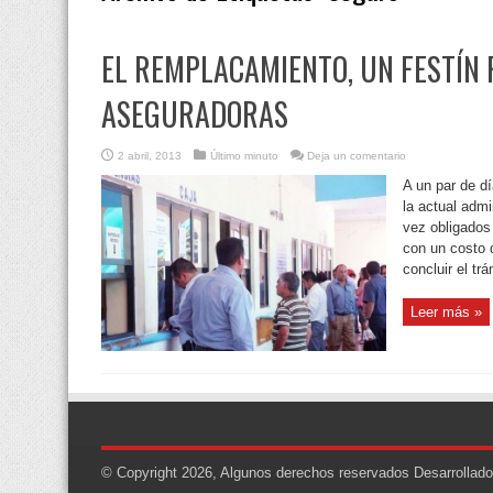
EL REMPLACAMIENTO, UN FESTÍN 
ASEGURADORAS
2 abril, 2013
Último minuto
Deja un comentario
A un par de dí
la actual admi
vez obligados
con un costo 
concluir el trá
Leer más »
© Copyright 2026, Algunos derechos reservados
Desarrollad