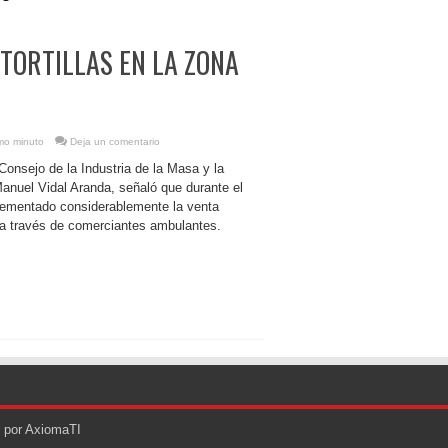
TORTILLAS EN LA ZONA
imo minuto
Deja un comentario
Consejo de la Industria de la Masa y la
Manuel Vidal Aranda, señaló que durante el
rementado considerablemente la venta
lla a través de comerciantes ambulantes.
o por AxiomaTI