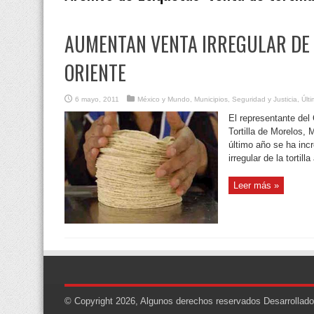
AUMENTAN VENTA IRREGULAR DE 
ORIENTE
6 mayo, 2011
México y Mundo
,
Municipios
,
Seguridad y Justicia
,
Últ
El representante del 
Tortilla de Morelos, 
último año se ha inc
irregular de la torti
Leer más »
© Copyright 2026, Algunos derechos reservados
Desarrollad