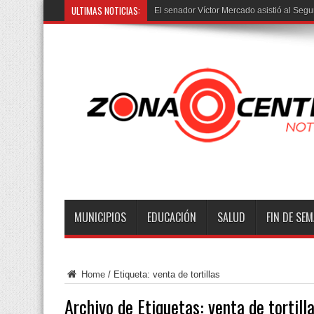
ULTIMAS NOTICIAS:
El senador Víctor Mercado asistió al Segu
MUNICIPIOS
EDUCACIÓN
SALUD
FIN DE SE
Home
/
Etiqueta:
venta de tortillas
Archivo de Etiquetas:
venta de tortill