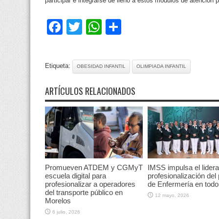
participar e integrarse de lleno a estos módulos de atención p
Facebook
Twitter
WhatsApp
Compartir
Etiqueta:
OBESIDAD INFANTIL
OLIMPIADA INFANTIL
ARTÍCULOS RELACIONADOS
Promueven ATDEM y CGMyT
IMSS impulsa el lidera
escuela digital para
profesionalización del
profesionalizar a operadores
de Enfermería en todo 
del transporte público en
12 mayo, 2026
Morelos
6 julio, 2026