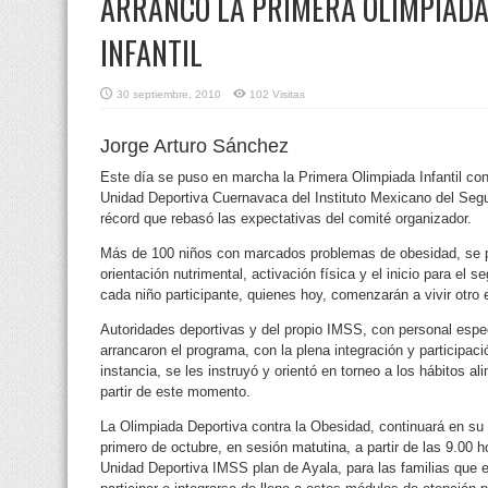
ARRANCÓ LA PRIMERA OLIMPIADA
INFANTIL
30 septiembre, 2010
102 Visitas
Jorge Arturo Sánchez
Este día se puso en marcha la Primera Olimpiada Infantil cont
Unidad Deportiva Cuernavaca del Instituto Mexicano del Segur
récord
que rebasó las expectativas del comité organizador.
Más de 100 niños con marcados problemas de obesidad, se pr
orientación nutrimental, activación física y el inicio para el 
cada niño participante, quienes hoy, comenzarán a vivir otro e
Autoridades deportivas y del propio IMSS, con personal espe
arrancaron el programa, con la plena integración y participac
instancia, se les instruyó y orientó en torneo a los hábitos a
partir de este momento.
La Olimpiada Deportiva contra la Obesidad, continuará en su
primero de octubre, en sesión matutina, a partir de las 9.00 
Unidad Deportiva IMSS plan de Ayala, para las familias que e