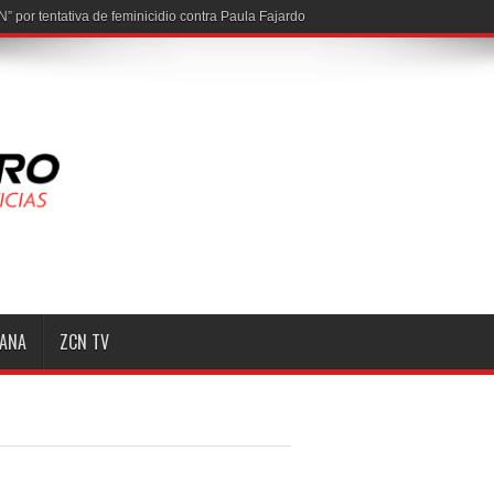
” por tentativa de feminicidio contra Paula Fajardo
MANA
ZCN TV
S