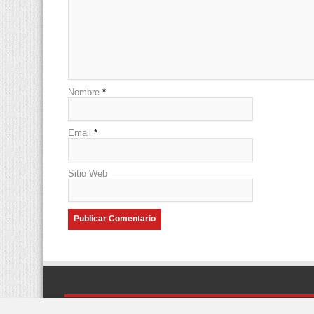
Nombre
*
Email
*
Sitio Web
© Copyright 2026, Algunos derechos reservados
Desarrollad