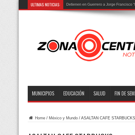
ULTIMAS NOTICIAS:
Detienen en Guerrero a Jorge Francisco “N
MUNICIPIOS
EDUCACIÓN
SALUD
FIN DE SE
Home
/
México y Mundo
/
ASALTAN CAFE STARBUCK