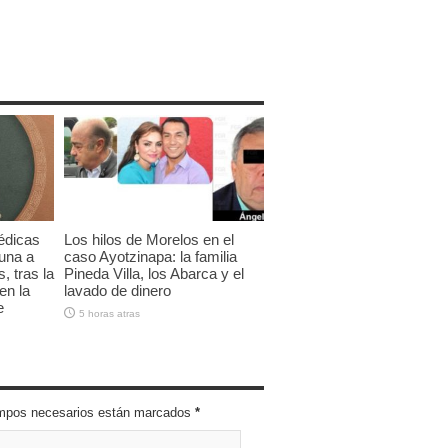
médicas
Los hilos de Morelos en el
tuna a
caso Ayotzinapa: la familia
, tras la
Pineda Villa, los Abarca y el
en la
lavado de dinero
e
5 horas atras
campos necesarios están marcados
*