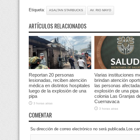
Etiqueta:
ASALTAN STARBUCKS
AV. RIO MAYO
ARTÍCULOS RELACIONADOS
Reportan 20 personas
Varias instituciones 
lesionadas, reciben atención
brindan atención opor
médica en distintos hospitales
las personas afectadas
luego de la explosión de una
explosión de una pipa 
pipa
colonia Las Granjas d
Cuernavaca
3 horas atras
3 horas atras
COMENTAR
Su dirección de correo electrónico no será publicada.Los 