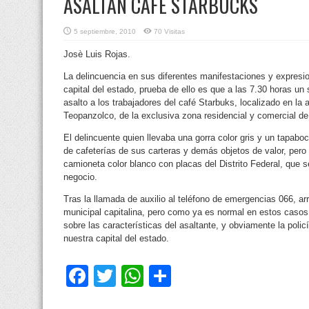
ASALTAN CAFE STARBUCKS
5 septiembre, 2010
70 Visitas
Josè Luis Rojas.
La delincuencia en sus diferentes manifestaciones y expresi
capital del estado, prueba de ello es que a las 7.30 horas
un 
asalto a los trabajadores del café Starbuks, localizado en l
Teopanzolco, de la exclusiva zona residencial y comercial d
El delincuente quien llevaba una gorra color gris y un tapabo
de cafeterías de sus carteras y demás objetos de valor, pero 
camioneta color blanco con placas del Distrito Federal, que 
negocio.
Tras la llamada de auxilio al teléfono de emergencias 066, arr
municipal capitalina, pero como ya es normal en estos casos
sobre las características del asaltante, y obviamente la pol
nuestra capital del estado.
Facebook
Twitter
WhatsApp
Compartir