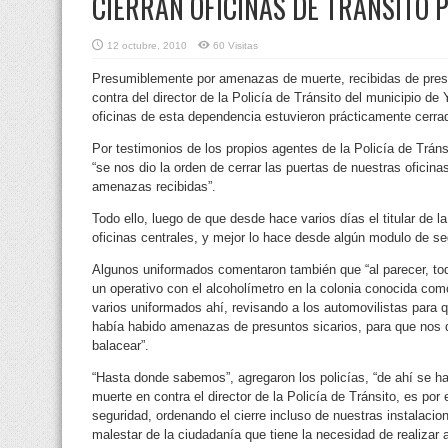
CIERRAN OFICINAS DE TRÁNSITO
12 octubre, 2010
60 Visitas
Presumiblemente por amenazas de muerte, recibidas de pres
contra del director de la Policía de Tránsito del municipio de
oficinas de esta
dependencia estuvieron prácticamente cerrada
Por testimonios de los propios agentes de la Policía de Trán
“se nos dio la orden de cerrar las puertas de nuestras oficina
amenazas recibidas”.
Todo ello, luego de que desde hace varios días el titular de l
oficinas centrales, y mejor lo hace desde algún modulo de se
Algunos uniformados comentaron también que “al parecer, t
un operativo con el alcoholímetro en la colonia conocida c
varios uniformados ahí, revisando a los automovilistas para 
había habido amenazas de presuntos sicarios, para que nos q
balacear”.
“Hasta donde sabemos”, agregaron los policías, “de ahí se 
muerte en contra el director de la Policía de Tránsito, es po
seguridad, ordenando el cierre incluso de nuestras instalacion
malestar de la ciudadanía que tiene la necesidad de realizar 