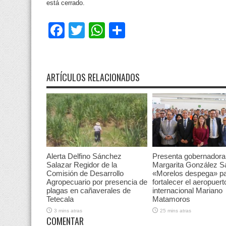
está cerrado.
Facebook
Twitter
WhatsApp
Compartir
ARTÍCULOS RELACIONADOS
Alerta Delfino Sánchez
Presenta gobernadora
Salazar Regidor de la
Margarita González S
Comisión de Desarrollo
«Morelos despega» p
Agropecuario por presencia de
fortalecer el aeropuert
plagas en cañaverales de
internacional Mariano
Tetecala
Matamoros
3 mins atras
25 mins atras
COMENTAR