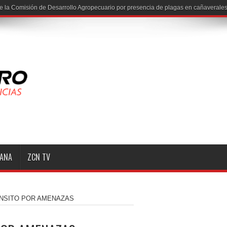
e la Comisión de Desarrollo Agropecuario por presencia de plagas en cañaverales
MANA
ZCN TV
ÁNSITO POR AMENAZAS