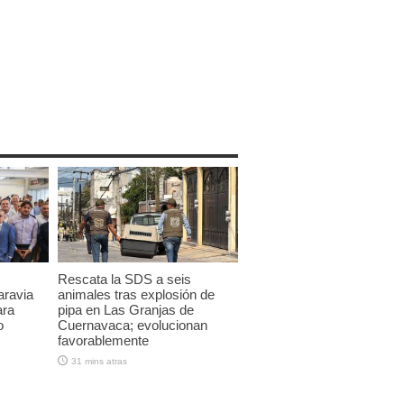
Rescata la SDS a seis
aravia
animales tras explosión de
ara
pipa en Las Granjas de
o
Cuernavaca; evolucionan
favorablemente
31 mins atras