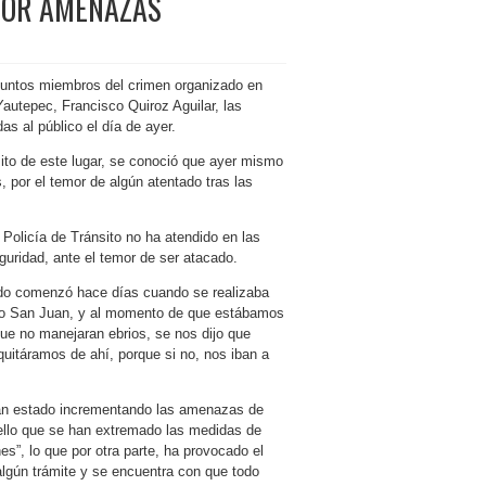
 POR AMENAZAS
untos miembros del crimen organizado en
 Yautepec, Francisco Quiroz Aguilar, las
s al público el día de ayer.
sito de este lugar, se conoció que ayer mismo
s, por el temor de algún atentado tras las
a Policía de Tránsito no ha atendido en las
guridad, ante el temor de ser atacado.
odo comenzó hace días cuando se realizaba
omo San Juan, y al momento de que estábamos
que no manejaran ebrios, se nos dijo que
uitáramos de ahí, porque si no, nos iban a
han estado incrementando las amenazas de
r ello que se han extremado las medidas de
es”, lo que por otra parte, ha provocado el
algún trámite y se encuentra con que todo