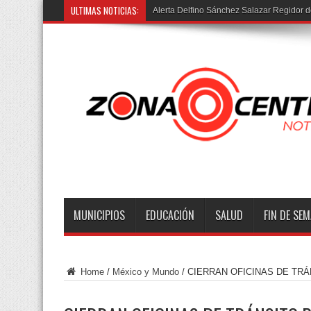
ULTIMAS NOTICIAS:
Alerta Delfino Sánchez Salazar Regidor d
MUNICIPIOS
EDUCACIÓN
SALUD
FIN DE SE
Home
/
México y Mundo
/
CIERRAN OFICINAS DE TR