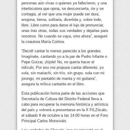
personas aún vivas o quienes ya fallecieron, y una
interlocutora que opina, se desconcierta, ríe y se
contagia, al ver que una mujer puede ser dura,
enojona, tierna, solitaria, divertida y, sobre todo,
libre. Libre como para darse el lujo de pronunciar,
unas tras otras, todas sus verdades y dejarlas para
nosotros. No cuando se vaya, sino ahora”, aseguró
la coautora María Cortina.
“Decidí cantar lo menos parecido a los grandes.
Imagínate, cantando yo a la par de Pedro Infante o
Pepe Guízar, ¡híjole! No, no quería hacer el
ridículo. Por eso me propuse cantar diferente, yo
sola, sin mariachi, sin trío, sin grupo, sola con mi
jorongo, mi pantalón de manta y mi guitarra”,
asegura la mítica cantante en el libro.
Esta publicación forma parte de las acciones que
Secretaría de Cultura del Distrito Federal lleva a
cabo para recuperar la memoria histórica y artística
del país y volverá a presentarse en la X FILZócalo,
el sábado 9 de octubre a las 14:00 horas en el Foro
Principal Carlos Monsiváis.