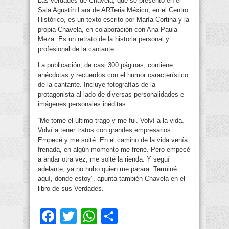
Las verdades de Chavela, que se presentó en el
Sala Agustín Lara de ARTeria México, en el Centro
Histórico, es un texto escrito por María Cortina y la
propia Chavela, en colaboración con Ana Paula
Meza. Es un retrato de la historia personal y
profesional de la cantante.
La publicación, de casi 300 páginas, contiene
anécdotas y recuerdos con el humor característico
de la cantante. Incluye fotografías de la
protagonista al lado de diversas personalidades e
imágenes personales inéditas.
“Me tomé el último trago y me fui. Volví a la vida.
Volví a tener tratos con grandes empresarios.
Empecé y me solté. En el camino de la vida venía
frenada, en algún momento me frené. Pero empecé
a andar otra vez, me solté la rienda. Y seguí
adelante, ya no hubo quien me parara. Terminé
aquí, donde estoy”, apunta también Chavela en el
libro de sus Verdades.
Facebook
Twitter
WhatsApp
Compartir