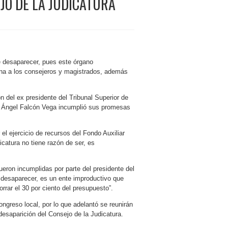
JO DE LA JUDICATURA
e desaparecer, pues este órgano
cana a los consejeros y magistrados, además
n del ex presidente del Tribunal Superior de
uel Ángel Falcón Vega incumplió sus promesas
l ejercicio de recursos del Fondo Auxiliar
dicatura no tiene razón de ser, es
ron incumplidas por parte del presidente del
 desaparecer, es un ente improductivo que
orrar el 30 por ciento del presupuesto”.
greso local, por lo que adelantó se reunirán
 desaparición del Consejo de la Judicatura.