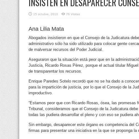
INSISTEN EN DESAPARECER CONSE
15 octubre, 2010
76 Visitas
Ana Lilia Mata
Abogados insistieron en que el Consejo de la Judicatura deb
administrativo sólo ha sido utilizado para colocar gente cer
de malversar recursos del Poder Judicial.
Aseguraron que la situación está peor que en la administració
Justicia, Ricardo Rosas Pérez, porque el actual titular Mig
de transparentar los recursos.
Enrique Paredes Sotelo recordó que no se ha dado a conocer e
para la impartición de justicia, por lo que el Consejo de la Ju
improductivo.
“Estamos peor que con Ricardo Rosas, ósea, las promesas fue
Tribunal, consideramos que el Consejo de la Judicatura debe
todas las pudiera desarrollar el pleno y con eso se pudiera ah
Sin embargo, desaparecer este órgano es competencia del Con
firmas para presentar una iniciativa en la que se proponga la