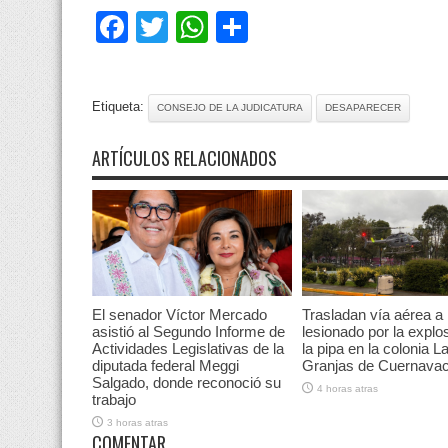
Facebook
Twitter
WhatsApp
Compartir
Etiqueta:
CONSEJO DE LA JUDICATURA
DESAPARECER
ARTÍCULOS RELACIONADOS
El senador Víctor Mercado
Trasladan vía aérea a
asistió al Segundo Informe de
lesionado por la explo
Actividades Legislativas de la
la pipa en la colonia L
diputada federal Meggi
Granjas de Cuernava
Salgado, donde reconoció su
4 horas atras
trabajo
3 horas atras
COMENTAR