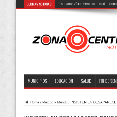
ULTIMAS NOTICIAS:
El senador Víctor Mercado asistió al Segu
MUNICIPIOS
EDUCACIÓN
SALUD
FIN DE SE
Home
/
México y Mundo
/
INSISTEN EN DESAPARECE