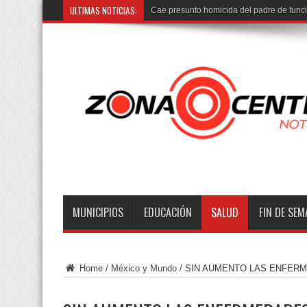
ULTIMAS NOTICIAS:
Cae presunto homicida del padre de func
MUNICIPIOS
EDUCACIÓN
SALUD
FIN DE SE
Home
/
México y Mundo
/
SIN AUMENTO LAS ENFER