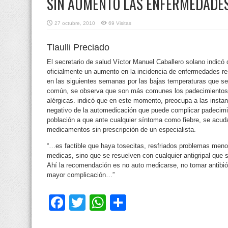
SIN AUMENTO LAS ENFERMEDADES
27 octubre, 2010
69 Visitas
Tlaulli Preciado
El secretario de salud Víctor Manuel Caballero solano indicó
oficialmente un aumento en la incidencia de enfermedades re
en las siguientes
semanas por las bajas temperaturas que se
común, se observa que son más comunes los padecimientos 
alérgicas. indicó que en este momento, preocupa a las instanc
negativo de la automedicación que puede complicar padecimie
población a que ante cualquier síntoma como fiebre, se acud
medicamentos sin prescripción de un especialista.
“…es factible que haya tosecitas, resfriados problemas meno
medicas, sino que se resuelven con cualquier antigripal que 
Ahí la recomendación es no auto medicarse, no tomar antibiót
mayor complicación…”
Facebook
Twitter
WhatsApp
Compartir