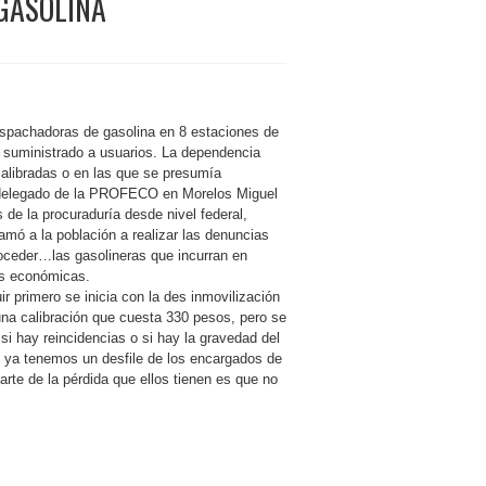
GASOLINA
espachadoras de gasolina en 8 estaciones de
e suministrado a usuarios. La dependencia
alibradas o en las que se presumía
l delegado de la PROFECO en Morelos Miguel
s de la procuraduría desde nivel federal,
amó a la población a realizar las denuncias
oceder…las gasolineras que incurran en
es económicas.
r primero se inicia con la des inmovilización
na calibración que cuesta 330 pesos, pero se
si hay reincidencias o si hay la gravedad del
í ya tenemos un desfile de los encargados de
arte de la pérdida que ellos tienen es que no