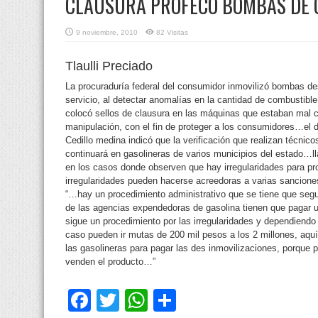
CLAUSURA PROFECO BOMBAS DE 
9 noviembre, 2010
82 Visitas
Tlaulli Preciado
La procuraduría federal del consumidor inmovilizó bombas d
servicio, al detectar anomalías en la cantidad de combustibl
colocó
sellos de clausura en las máquinas que estaban mal c
manipulación, con el fin de proteger a los consumidores…e
Cedillo medina indicó que la verificación que realizan técnico
continuará en gasolineras de varios municipios del estado…ll
en los casos donde observen que hay irregularidades para pr
irregularidades pueden hacerse acreedoras a varias sancion
“…hay un procedimiento administrativo que se tiene que segui
de las agencias expendedoras de gasolina tienen que pagar u
sigue un procedimiento por las irregularidades y dependiendo 
caso pueden ir mutas de 200 mil pesos a los 2 millones, aqu
las gasolineras para pagar las des inmovilizaciones, porque p
venden el producto…”
Facebook
Twitter
WhatsApp
Compartir