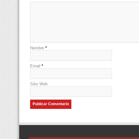
Nombre
*
Email
*
Sitio Web