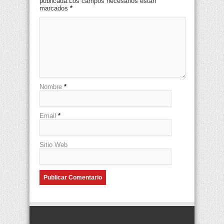
publicada.Los campos necesarios están
marcados
*
Nombre
*
Email
*
Sitio Web