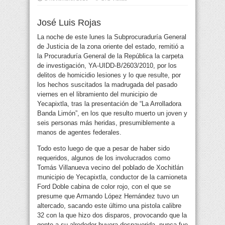
José Luis Rojas
La noche de este lunes la Subprocuraduría General
de Justicia de la zona oriente del estado, remitió a
la Procuraduría General de la República la carpeta
de investigación, YA-UIDD-B/2603/2010, por los
delitos de homicidio
lesiones y lo que resulte, por
los hechos suscitados la madrugada del pasado
viernes en el libramiento del municipio de
Yecapixtla, tras la presentación de “La Arrolladora
Banda Limón”, en los que resulto muerto un joven y
seis personas más heridas, presumiblemente a
manos de agentes federales.
Todo esto luego de que a pesar de haber sido
requeridos, algunos de los involucrados como
Tomás Villanueva vecino del poblado de Xochitlán
municipio de Yecapixtla, conductor de la camioneta
Ford Doble cabina de color rojo, con el que se
presume que Armando López Hernández tuvo un
altercado, sacando este último una pistola calibre
32 con la que hizo dos disparos, provocando que la
gente a su alrededor huyera despavorida, nunca fue