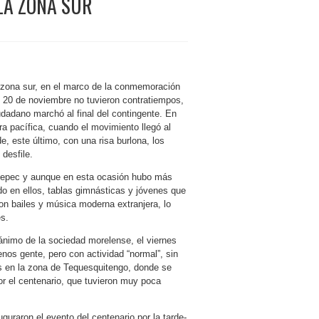
LA ZONA SUR
a zona sur, en el marco de la conmemoración
o 20 de noviembre no tuvieron contratiempos,
adano marchó al final del contingente. En
ra pacífica, cuando el movimiento llegó al
e, este último, con una risa burlona, los
desfile.
catepec y aunque en esta ocasión hubo más
do en ellos, tablas gimnásticas y jóvenes que
con bailes y música moderna extranjera, lo
es.
l ánimo de la sociedad morelense, el viernes
nos gente, pero con actividad “normal”, sin
es en la zona de Tequesquitengo, donde se
r el centenario, que tuvieron muy poca
guraron el evento del centenario por la tarde-