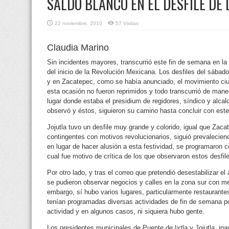
SALDO BLANCO EN EL DESFILE DE 
22 noviembre, 2010
57 Visitas
Claudia Marino
Sin incidentes mayores, transcurrió este fin de semana en l
del inicio de la Revolución Mexicana. Los desfiles del sábad
y en Zacatepec,
como se había anunciado, el movimiento ciud
esta ocasión no fueron reprimidos y todo transcurrió de mane
lugar donde estaba el presidium de regidores, síndico y alcald
observó y éstos, siguieron su camino hasta concluir con este 
Jojutla tuvo un desfile muy grande y colorido, igual que Za
contingentes con motivos revolucionarios, siguió prevalecien
en lugar de hacer alusión a esta festividad, se programaron 
cual fue motivo de crítica de los que observaron estos desfil
Por otro lado, y tras el correo que pretendió desestabilizar e
se pudieron observar negocios y calles en la zona sur con me
embargo, sí hubo varios lugares, particularmente restaurant
tenían programadas diversas actividades de fin de semana po
actividad y en algunos casos, ni siquiera hubo gente.
Los presidentes municipales de Puente de Ixtla y Jojutla, inau