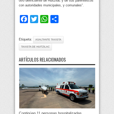
otro delincuente de Huitzilac y de sus parentescos
con autoridades municipales, y comunales”.
Facebook
Twitter
WhatsApp
Compartir
Etiqueta:
ASALTANTE TAXISTA
TAXISTA DE HUITZILAC
ARTÍCULOS RELACIONADOS
Continúan 11 personas hospitalizadas