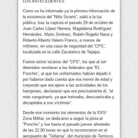
LOS ANTECEDENTES.
Como se ha informado ya la primera información de
la existencia del “Niño Sicario”, salió a la luz
pública, tras la captura el pasado 29 de octubre de
Juan Carlos López Herrera, Magdalena Rodríguez
Hernández, Mario Jiménez, Rubén Rogelio Nava y
Roberto Alberto Valerio Franco, a manos de
militares, en una casa de seguridad del “CPS”,
localizada en la calle Zacatenco de Tejalpa.
Fueron estos sicarios del “CPS”, los que al ser
detenidos revelaron a los federales que “EL
Ponchis”, al que los uniformados habían dejado ir
por haberse dado cuenta que era menor de edad y
creyendo que era ajeno a las actividades de los
hampones, declararon que era precisamente él, “el
más sanguinario, ya que torturaba, descuartizaba y
decapitaba a sus víctimas”.
Desde ese momento los elementos de la XXIV
Zona Militar, se dedicaron a seguir la pista al
“Ponchis” y fue hasta el pasado jueves alrededor
de las 22.00 horas en que lo reconocieron en el
aeropuerto de “Tetlama”, del municipio de Temixco,