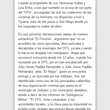
cuando acompañado de sus hermanas Isabel y
Lina Erika, a las que también se acusa de ser parte
del “CPS”, encargadas de tirar los cadáveres de las
víctimas de su hermano, se disponían a huir a
Tijuana, para de ahí pasar a San Diego donde ya
los esperaba la madre de ellos.
En sus primeras declaraciones dadas de manera
extraoficial “El Ponchis”, argumento que “no se
acordaba de cómo ejecutaba, descuartizaba o
decapitaba a los enemigos del CPS, ya que cuando
lo hacía se drogaba con mariguana”, droga que
reconoció consumía desde los 12 años, cuando fue
reclutado por el CPS, por el clan encabezado por
Julio Jesús Radilla Hernández o Julio Jesús Padilla
Hernández, alias “El Negro”, quien se encuentra
profugo y es buscado por los militares, tras ser
identificado como uno de los principales cabecillas
de esa organización criminal que opera en el
municipio de Jiutepec y los municipios aledaños,
donde a decir de los informes de “Inteligencia
Militar”, “El CPS, tiene comprabas a las
autoridades locales, y la clave para la impunidad es
la bola ocho, imagen que incluso llevan tatuada los