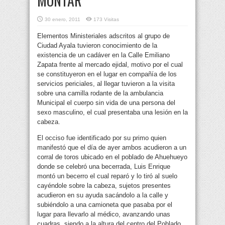
MONTAR
30 enero, 2011
173 Visitas
Elementos Ministeriales adscritos al grupo de
Ciudad Ayala tuvieron conocimiento de la
existencia de un cadáver en la Calle Emiliano
Zapata frente al mercado ejidal, motivo por el cual
se constituyeron
en el lugar en compañía de los
servicios periciales, al llegar tuvieron a la visita
sobre una camilla rodante de la ambulancia
Municipal el cuerpo sin vida de una persona del
sexo masculino, el cual presentaba una lesión en la
cabeza.
El occiso fue identificado por su primo quien
manifestó que el día de ayer ambos acudieron a un
corral de toros ubicado en el poblado de Ahuehueyo
donde se celebró una becerrada, Luis Enrique
montó un becerro el cual reparó y lo tiró al suelo
cayéndole sobre la cabeza, sujetos presentes
acudieron en su ayuda sacándolo a la calle y
subiéndolo a una camioneta que pasaba por el
lugar para llevarlo al médico, avanzando unas
cuadras, siendo a la altura del centro del Poblado