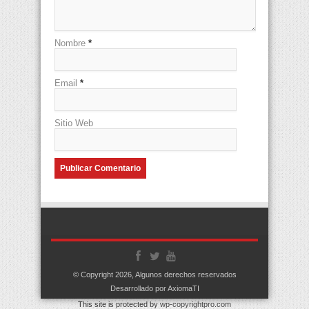
Nombre
*
Email
*
Sitio Web
© Copyright 2026, Algunos derechos reservados
Desarrollado por AxiomaTI
This site is protected by
wp-copyrightpro.com