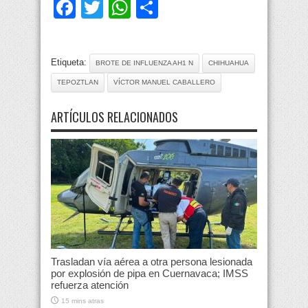
Facebook
Twitter
WhatsApp
Compartir
Etiqueta:
BROTE DE INFLUENZA AH1 N
CHIHUAHUA
TEPOZTLAN
VÍCTOR MANUEL CABALLERO
ARTÍCULOS RELACIONADOS
Trasladan vía aérea a otra persona lesionada
por explosión de pipa en Cuernavaca; IMSS
refuerza atención
15 mins atras