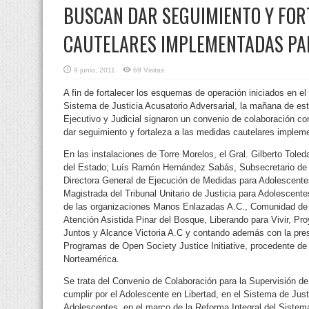
BUSCAN DAR SEGUIMIENTO Y FOR
CAUTELARES IMPLEMENTADAS PA
9 junio, 2011
69 Visitas
A fin de fortalecer los esquemas de operación iniciados en e
Sistema de Justicia Acusatorio Adversarial, la mañana de es
Ejecutivo y Judicial signaron un convenio
de colaboración co
dar seguimiento y fortaleza a las medidas cautelares implem
En las instalaciones de Torre Morelos, el Gral. Gilberto Tol
del Estado; Luís Ramón Hernández Sabás, Subsecretario de R
Directora General de Ejecución de Medidas para Adolescent
Magistrada del Tribunal Unitario de Justicia para Adolescent
de las organizaciones Manos Enlazadas A.C., Comunidad de
Atención Asistida Pinar del Bosque, Liberando para Vivir, P
Juntos y Alcance Victoria A.C y contando además con la prese
Programas de Open Society Justice Initiative, procedente d
Norteamérica.
Se trata del Convenio de Colaboración para la Supervisión 
cumplir por el Adolescente en Libertad, en el Sistema de Just
Adolescentes, en el marco de la Reforma Integral del Sistema