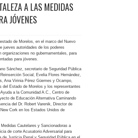
TALEZA A LAS MEDIDAS
RA JÓVENES
l estado de Morelos, en el marco del Nuevo
te jueves autoridades de los poderes
n organizaciones no gubernamentales, para
entadas para jóvenes.
edano Sánchez, secretario de Seguridad Pública
einserción Social; Evelia Flores Hernández,
es, Ana Virinia Pérez Güemes y Ocampo,
es del Estado de Morelos y los representantes
 Ayuda a la Comunidad A.C., Centro de
royecto de Educación Alternativa Caminando
ncia del Dr. Robert Varenik, Director de
e New Cork en los Estados Unidos de
de Medidas Cautelares y Sancionadoras a
icia de corte Acusatorio Adversarial para
 de Justicia Penal y Seguridad Pública en el