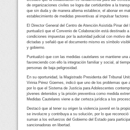
de organizaciones civiles se logra dar certidumbre a la trans
que sin duda y de manera alterna establece, el abonar en mat
establecimiento de medidas preventivas al impulsar factores 
El Director General del Centro de Atención Asistida Pinar de
puntualizó que el Convenio de Colaboración está destinado a
condiciones impuestas por la autoridad judicial con motivo d
dictadas y señaló que el documento mismo es símbolo visibl
y gobierno.
Puntualizó que con las medidas cautelares se mantiene una a
favoreciendo con ello la integración familiar y social, al tiem
personas de baja peligrosidad.
En su oportunidad, la Magistrado Presidenta del Tribunal Uni
Virinia Pérez Güemes, indicó que uno de los problemas que afe
por lo que el Sistema de Justicia para Adolescentes contempla
jóvenes detenidos y la prisión preventiva como medida extrem
Medidas Cautelares viene a dar certeza jurídica a los proceso
Destacó que al tener su origen la violencia juvenil en la pro
se involucre y contribuya a su solución, por lo que reconoció 
suman a los esfuerzos del Gobierno del Estado para participa
sancionadoras en libertad.