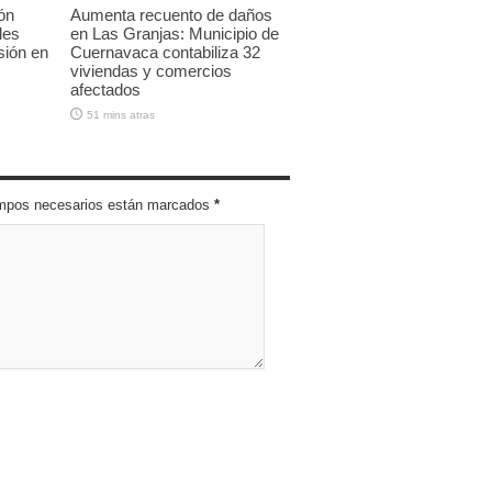
ón
Aumenta recuento de daños
les
en Las Granjas: Municipio de
sión en
Cuernavaca contabiliza 32
viviendas y comercios
afectados
51 mins atras
campos necesarios están marcados
*