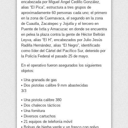
encabezada por Miguel Ángel Cedillo González,
alias “El Pica”, estructura a tres grupos de
aproximadamente 60 personas cada uno; el primero
en la zona de Cuernavaca, el segundo en la zona
de Cuautla, Zacatepec y Jojutla y el tercero en
Puente de Ixtla y Amacuzac en donde se encuentra
en pelea la plaza contra la gente de Héctor Beltrán
Leyva, alias “El H”, encabezados por Julio Jesús
Radilla Hernández, alias “El Negro”, identificado
como líder del Cártel del Pacífico Sur, detenido por
la Policía Federal el pasado 25 de mayo.
En el operativo fueron asegurados los siguientes
objetos:
• Una granada de gas
• Dos pistolas calibre 9 mm abastecidas
3/3
• Una pistola calibre 380
• Dos chalecos tácticos
• Una fornitura
• Diversos cartuchos
• 21 equipos de telefonía móvil
• Bolsas de hierba verde y un frasco con polvo