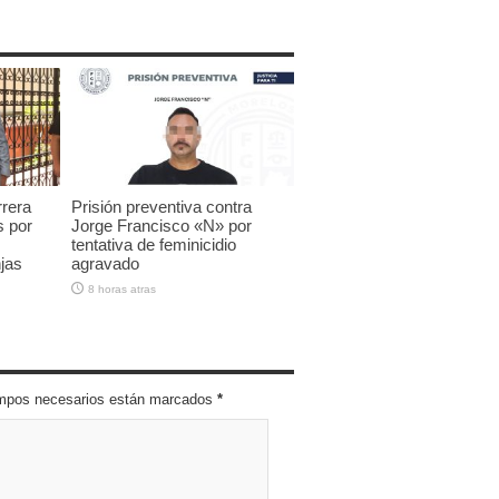
rrera
Prisión preventiva contra
s por
Jorge Francisco «N» por
tentativa de feminicidio
jas
agravado
8 horas atras
campos necesarios están marcados
*