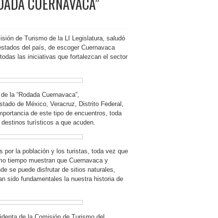
ODADA CUERNAVACA”
sión de Turismo de la LI Legislatura, saludó
 estados del país, de escoger Cuernavaca
odas las iniciativas que fortalezcan el sector
es de la “Rodada Cuernavaca”,
tado de México, Veracruz, Distrito Federal,
importancia de este tipo de encuentros, toda
destinos turísticos a que acuden.
 por la población y los turistas, toda vez que
ismo tiempo muestran que Cuernavaca y
de se puede disfrutar de sitios naturales,
han sido fundamentales la nuestra historia de
identa de la Comisión de Turismo del