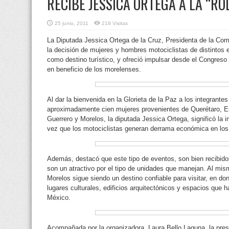
RECIBE JESSICA ORTEGA A LA “R
25 junio, 2011
218 Visitas
La Diputada Jessica Ortega de la Cruz, Presidenta de la Comi
la decisión de mujeres y hombres motociclistas de distintos
como destino turístico,
y ofreció impulsar desde el Congreso t
en beneficio de los morelenses.
Al dar la bienvenida en la Glorieta de la Paz a los integrant
aproximadamente cien mujeres provenientes de Querétaro, Es
Guerrero y Morelos, la diputada Jessica Ortega, significó la 
vez que los motociclistas generan derrama económica en los 
Además, destacó que este tipo de eventos, son bien recibidos
son un atractivo por el tipo de unidades que manejan. Al m
Morelos sigue siendo un destino confiable para visitar, en don
lugares culturales, edificios arquitectónicos y espacios que 
México.
Acompañada por la organizadora, Laura Bello Laguna, la pres