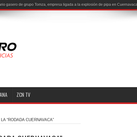
MANA
ZCN TV
 LA “RODADA CUERNAVACA”