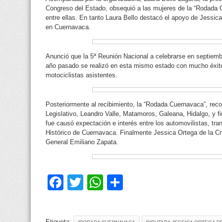
Congreso del Estado, obsequió a las mujeres de la “Rodada C
entre ellas. En tanto Laura Bello destacó el apoyo de Jessic
en Cuernavaca.
Anunció que la 5ª Reunión Nacional a celebrarse en septiembr
año pasado se realizó en esta mismo estado con mucho éxito 
motociclistas asistentes.
Posteriormente al recibimiento, la “Rodada Cuernavaca”, rec
Legislativo, Leandro Valle, Matamoros, Galeana, Hidalgo, y f
fue causó expectación e interés entre los automovilistas, tran
Histórico de Cuernavaca. Finalmente Jessica Ortega de la Cr
General Emiliano Zapata.
Facebook
Twitter
WhatsApp
Compartir
Etiqueta: