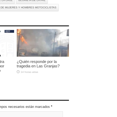
E LA CRUZ
GLORIETA DE LA PAZ
N DE MUJERES Y HOMBRES MOTOCICLISTAS
tra
¿Quién responde por la
por
tragedia en Las Granjas?
o
14 horas atras
campos necesarios están marcados
*