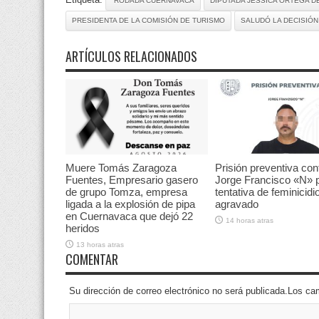
“RODADA CUERNAVACA
DIPUTADA JESSICA ORTEGA D
PRESIDENTA DE LA COMISIÓN DE TURISMO
SALUDÓ LA DECISIÓ
ARTÍCULOS RELACIONADOS
Muere Tomás Zaragoza
Prisión preventiva con
Fuentes, Empresario gasero
Jorge Francisco «N» 
de grupo Tomza, empresa
tentativa de feminicidi
ligada a la explosión de pipa
agravado
en Cuernavaca que dejó 22
14 horas atras
heridos
13 horas atras
COMENTAR
Su dirección de correo electrónico no será publicada.Los 