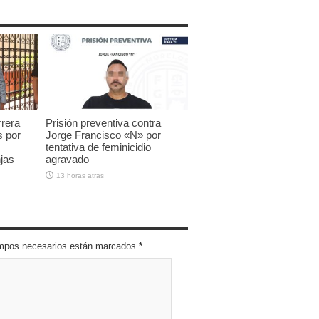
rrera
Prisión preventiva contra
s por
Jorge Francisco «N» por
tentativa de feminicidio
jas
agravado
13 horas atras
campos necesarios están marcados
*