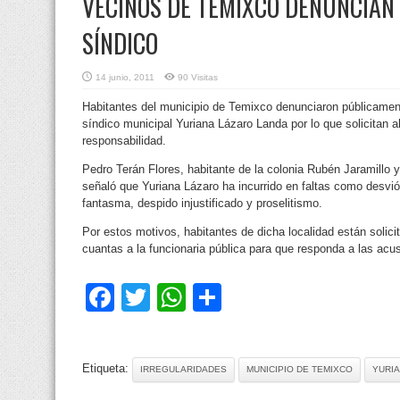
VECINOS DE TEMIXCO DENUNCIAN
SÍNDICO
14 junio, 2011
90 Visitas
Habitantes del municipio de Temixco denunciaron públicamente
síndico municipal Yuriana Lázaro Landa por lo que solicitan a
responsabilidad.
Pedro Terán Flores, habitante de la colonia Rubén Jaramillo 
señaló que Yuriana Lázaro ha incurrido en faltas como desvió
fantasma, despido injustificado y proselitismo.
Por estos motivos, habitantes de dicha localidad están solicit
cuantas a la funcionaria pública para que responda a las acu
Facebook
Twitter
WhatsApp
Compartir
Etiqueta:
IRREGULARIDADES
MUNICIPIO DE TEMIXCO
YURI