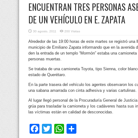
ENCUENTRAN TRES PERSONAS ASE
DE UN VEHÍCULO EN E. ZAPATA
30 agosto, 2011
200 Visitas
Alrededor de las 19:00 horas de este martes se registró una ll
municipio de Emiliano Zapata informando que en la avenida 
den la entrada de un templo “Mormòn”
estaba una camioneta y 
personas muertas.
Se trataba de una camioneta Toyota, tipo Sienna, color blanc
estado de Querétaro.
En la parte trasera del vehículo los agentes observaron los 
una sabana amarrada con cinta adhesiva y varias cartulinas.
Al lugar llegó personal de la Procuraduría General de Justici
grúa para trasladar la camioneta y los cadáveres hasta sus i
las víctimas están en calidad de desconocidas.
Facebook
Twitter
WhatsApp
Compartir