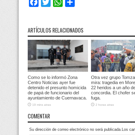
Facebook
Twitter
WhatsApp
Compartir
ARTÍCULOS RELACIONADOS
Como se lo informó Zona
Otra vez grupo Tomza
Centro Noticias ayer fue
mira: tragedia en More
detenido el presunto homicida
22 heridos a un año de
de papá de funcionario del
concordia. El chofer se
ayuntamiento de Cuernavaca.
fuga.
19 mins atras
2 horas atras
COMENTAR
Su dirección de correo electrónico no será publicada.Los 