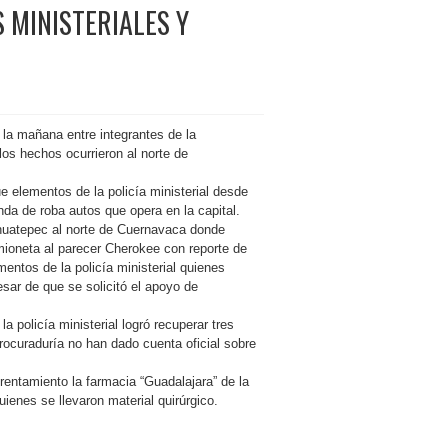
 MINISTERIALES Y
 la mañana entre integrantes de la
los hechos ocurrieron al norte de
 elementos de la policía ministerial desde
da de roba autos que opera en la capital.
Ahuatepec al norte de Cuernavaca donde
ioneta al parecer Cherokee con reporte de
mentos de la policía ministerial quienes
pesar de que se solicitó el apoyo de
 policía ministerial logró recuperar tres
rocuraduría no han dado cuenta oficial sobre
rentamiento la farmacia “Guadalajara” de la
ienes se llevaron material quirúrgico.