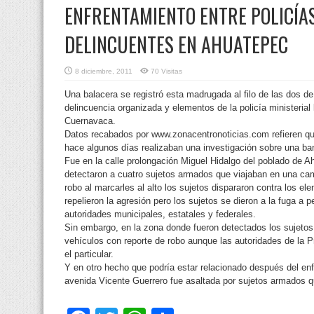
ENFRENTAMIENTO ENTRE POLICÍAS
DELINCUENTES EN AHUATEPEC
8 diciembre, 2011
70 Visitas
Una balacera se registró esta madrugada al filo de las dos de
delincuencia organizada y elementos de la policía ministerial 
Cuernavaca.
Datos recabados por www.zonacentronoticias.com refieren que
hace algunos días realizaban una investigación sobre una ban
Fue en la calle prolongación Miguel Hidalgo del poblado de 
detectaron a cuatro sujetos armados que viajaban en una cam
robo al marcarles al alto los sujetos dispararon contra los ele
repelieron la agresión pero los sujetos se dieron a la fuga a 
autoridades municipales, estatales y federales.
Sin embargo, en la zona donde fueron detectados los sujetos la
vehículos con reporte de robo aunque las autoridades de la P
el particular.
Y en otro hecho que podría estar relacionado después del enf
avenida Vicente Guerrero fue asaltada por sujetos armados qu