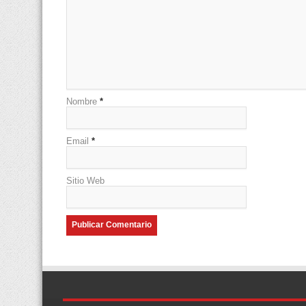
Nombre
*
Email
*
Sitio Web