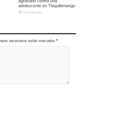
agravado contra una
adolescente en Tlaquiltenango
13 horas atras
campos necesarios están marcados
*