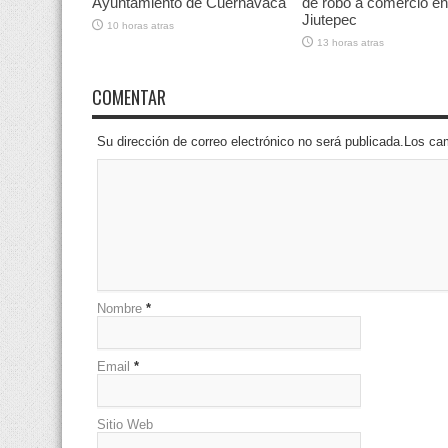
Ayuntamiento de Cuernavaca
de robo a comercio en
Jiutepec
10 horas atras
13 horas atras
COMENTAR
Su dirección de correo electrónico no será publicada.Los 
Nombre
*
Email
*
Sitio Web