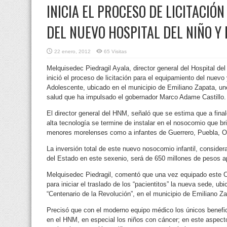
INICIA EL PROCESO DE LICITACIÓ
DEL NUEVO HOSPITAL DEL NIÑO Y
22 enero, 2012
65 Visitas
Melquisedec Piedragil Ayala, director general del Hospital 
inició el proceso de licitación para el equipamiento del nuev
Adolescente, ubicado en el municipio de Emiliano Zapata, un
salud que ha impulsado el gobernador Marco Adame Castillo.
El director general del HNM, señaló que se estima que a fina
alta tecnología se termine de instalar en el nosocomio que br
menores morelenses como a infantes de Guerrero, Puebla, Oax
La inversión total de este nuevo nosocomio infantil, consid
del Estado en este sexenio, será de 650 millones de pesos 
Melquisedec Piedragil, comentó que una vez equipado este Ce
para iniciar el traslado de los “pacientitos” la nueva sede, u
“Centenario de la Revolución”, en el municipio de Emiliano Za
Precisó que con el moderno equipo médico los únicos benefic
en el HNM, en especial los niños con cáncer; en este aspecto