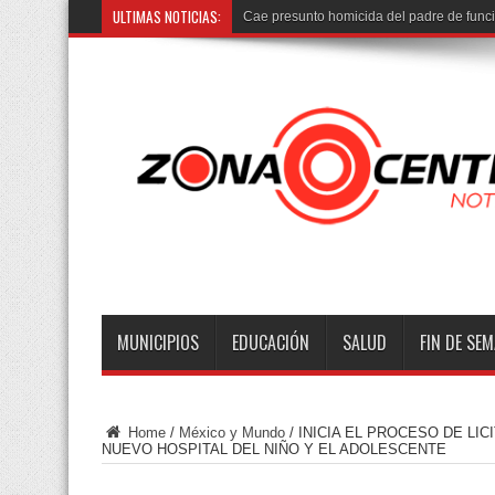
ULTIMAS NOTICIAS:
Cae presunto homicida del padre de func
MUNICIPIOS
EDUCACIÓN
SALUD
FIN DE SE
Home
/
México y Mundo
/
INICIA EL PROCESO DE LI
NUEVO HOSPITAL DEL NIÑO Y EL ADOLESCENTE