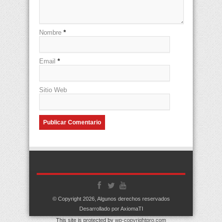
Nombre
*
Email
*
Sitio Web
© Copyright 2026, Algunos derechos reservados
Desarrollado por AxiomaTI
This site is protected by
wp-copyrightpro.com