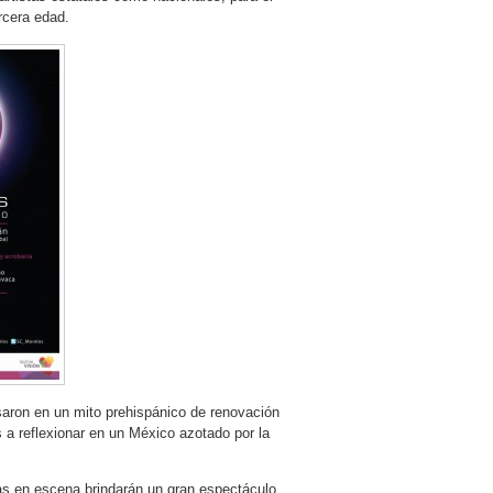
rcera edad.
saron en un mito prehispánico de renovación
es a reflexionar en un México azotado por la
as en escena brindarán un gran espectáculo