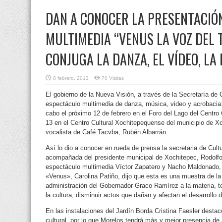
DAN A CONOCER LA PRESENTACIÓ
MULTIMEDIA “VENUS LA VOZ DEL 
CONJUGA LA DANZA, EL VÍDEO, LA
8 febrero, 2013
70 Visitas
El gobierno de la Nueva Visión, a través de la Secretaría de 
espectáculo multimedia de danza, música, video y acrobacia:
cabo el próximo 12 de febrero en el Foro del Lago del Centro 
13 en el Centro Cultural Xochitepequense del municipio de Xo
vocalista de Café Tacvba, Rubén Albarrán.
Así lo dio a conocer en rueda de prensa la secretaria de Cult
acompañada del presidente municipal de Xochitepec, Rodolfo 
espectáculo multimedia Víctor Zapatero y Nacho Maldonado, a
«Venus», Carolina Patiño, dijo que esta es una muestra de la
administración del Gobernador Graco Ramírez a la materia, t
la cultura, disminuir actos que dañan y afectan el desarrollo
En las instalaciones del Jardín Borda Cristina Faesler destac
cultural, por lo que Morelos tendrá más y mejor presencia de 