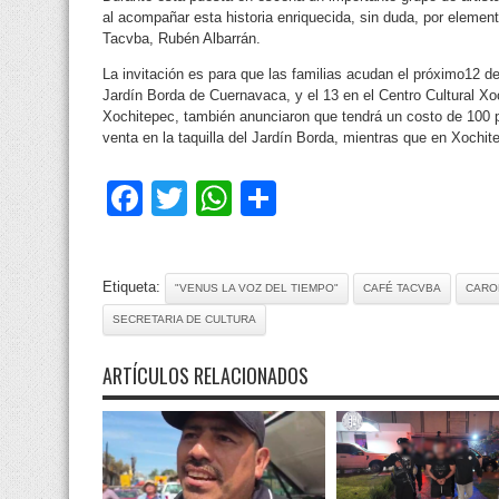
al acompañar esta historia enriquecida, sin duda, por elemen
Tacvba, Rubén Albarrán.
La invitación es para que las familias acudan el próximo12 de
Jardín Borda de Cuernavaca, y el 13 en el Centro Cultural X
Xochitepec, también anunciaron que tendrá un costo de 100 p
venta en la taquilla del Jardín Borda, mientras que en Xochite
Facebook
Twitter
WhatsApp
Compartir
Etiqueta:
"VENUS LA VOZ DEL TIEMPO"
CAFÉ TACVBA
CAROL
SECRETARIA DE CULTURA
ARTÍCULOS RELACIONADOS