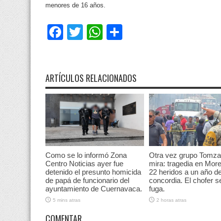
menores de 16 años.
Facebook
Twitter
WhatsApp
Compartir
ARTÍCULOS RELACIONADOS
Como se lo informó Zona
Otra vez grupo Tomza
Centro Noticias ayer fue
mira: tragedia en More
detenido el presunto homicida
22 heridos a un año de
de papá de funcionario del
concordia. El chofer se
ayuntamiento de Cuernavaca.
fuga.
5 mins atras
2 horas atras
COMENTAR