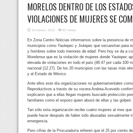
MORELOS DENTRO DE LOS ESTADO
VIOLACIONES DE MUJERES SE COM
20 febrero, 2013
63 Visitas
En Zona Centro Noticias informamos sobre la presencia de m
municipios como Yautepec y Jiutepec que secuestran para e
y hombres
sobre todo menores de edad. Pero hoy se da a con
Morelense que es la violación de mujeres donde Yautepec ap
elevada de violaciones en todo el país (48.47 por cada 100 mi
nacional (12.27). De los 20 municipios con las tasas más el
y al Estado de México.
Ante ellos este día organizaciones no gubernamentales como
Reproductivos a través de su vocera Andrea Acevedo confir
explicaron que a ellas llegan mujeres buscado protección por
familiares como el esposo quien abusó de ellas y las golpeó.
Tan sólo esta organización recibe cuatro mujeres al mes que 
puede hacer después de haber sido abusadas sexualmente in
emergencia.
Pero cifras de la Procuraduría refieren que el 25 por ciento d