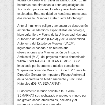
federal concesionó a “Silver de México S.A.” 15 mil
hectáreas que circundan la zona arqueológica de
Xochicalco para ser exploradas y eventualmente
explotadas. Esta cantidad de hectáreas representa
dos veces la Reserva Estatal Sierra Montenegro.
Ante el inminente peligro y amenaza de destrucción
ambiental, académicos especialistas en geología,
hidrología, flora y Fauna de la Universidad Nacional
Autónoma de México (UNAM) y de la Universidad
Autónoma del Estado de Morelos (UAEM),
ingresaron el pasado 7 de febrero sus
observaciones a la Manifestación de Impacto
Ambiental (MIA), del proyecto minero denominado
“MINA ESPERANZA, TETLAMA, MORELOS”
impulsado por la empresa méxico-canadiense
“Esperanza Silver de México S.A.de C.V.”, ante la
Dirección General de Impacto y Riesgo Ambiental
de la Secretaría de Medio Ambiente y Recursos
Naturales (DGIRA-SEMARNAT).
El documento referido solicita a la DGIRA-
SEMARNAT sea rechazado el proyecto minero por
los graves daños ambientales, sociales y al
patrimonio cultural que causaría.