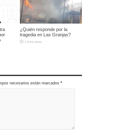
tra
¿Quién responde por la
por
tragedia en Las Granjas?
o
1 hora atras
campos necesarios están marcados
*