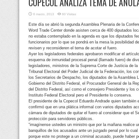
COPECOL ANALIZA TEMA DE ANUL
6 marzo, 2013
60 Visitas
Este día se abrió la segunda Asamblea Plenaria de la Conf
Word Trade Center donde asisten cerca de 400 diputados loca
no estaba contemplado en la agenda es que los diputados fede
funcionarios por lo que se pondrá en la mesa la posibilidad 
revisen y reconsideren el tema de acotar el fuero.
Ayer los legisladores federales aprobaron modificar el artícul
esquema de inmunidad procesal penal (llamado fuero) de dive
legisladores, ministros de la Suprema Corte de Justicia de la
Tribunal Electoral del Poder Judicial de la Federación, los c
los Secretarios de Despacho, los diputados de la Asamblea Leg
Gobierno del Distrito Federal, el Procurador General de la Re
del Distrito Federal, así como el consejero Presidente y los 
Instituto Federal Electoral pero el Presidente lo conserva.
El presidente de la Copecol Eduardo Andrade quien también 
confirmó que en una plática informal con varios diputados aco
cámara de diputados de quitar el fuero al considerar que el S
protección para servidores públicos.
“imagínense ustedes un ministro que por la mañana realice una
banquillos de los acusados ante un juzgado penal por lo cual
porque este no protege a un criminal acusado, puede haber pe