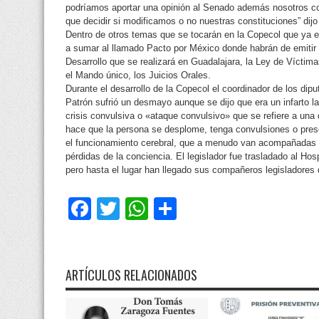
podríamos aportar una opinión al Senado además nosotros 
que decidir si modificamos o no nuestras constituciones” dijo 
Dentro de otros temas que se tocarán en la Copecol que ya 
a sumar al llamado Pacto por México donde habrán de emitir 
Desarrollo que se realizará en Guadalajara, la Ley de Víctim
el Mando único, los Juicios Orales.
Durante el desarrollo de la Copecol el coordinador de los di
Patrón sufrió un desmayo aunque se dijo que era un infarto l
crisis convulsiva o «ataque convulsivo» que se refiere a una 
hace que la persona se desplome, tenga convulsiones o pres
el funcionamiento cerebral, que a menudo van acompañadas d
pérdidas de la conciencia. El legislador fue trasladado al Ho
pero hasta el lugar han llegado sus compañeros legisladores
Facebook
Twitter
WhatsApp
Compartir
ARTÍCULOS RELACIONADOS