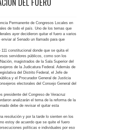
ACIÓN DEL FUERO
erencia Permanente de Congresos Locales en
les de todo el país. Uno de los temas que
rales ayer decidieron quitar el fuero a varios
de enviar al Senado un llamado para que
o 111 constitucional donde que se quita el
rsos servidores públicos, como son los
 Nación, magistrados de la Sala Superior del
onsejeros de la Judicatura Federal. Además de
islativa del Distrito Federal, el Jefe de
pública y el Procurador General de Justicia
consejeros electorales del Consejo General del
es presidente del Congreso de Veracruz
rdaron analizarán el tema de la reforma de la
enado debe de revisar el quitar esta
 resolución y por la tarde lo sienten en los
 no estoy de acuerdo que se quite el fuero
rsecuciones políticas e individuales por eso