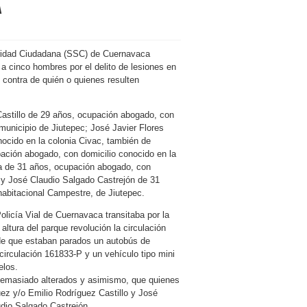
A
uridad Ciudadana (SSC) de Cuernavaca
 a cinco hombres por el delito de lesiones en
n contra de quién o quienes resulten
Castillo de 29 años, ocupación abogado, con
municipio de Jiutepec; José Javier Flores
ocido en la colonia Civac, también de
ción abogado, con domicilio conocido en la
a de 31 años, ocupación abogado, con
 y José Claudio Salgado Castrejón de 31
habitacional Campestre, de Jiutepec.
olicía Vial de Cuernavaca transitaba por la
altura del parque revolución la circulación
de que estaban parados un autobús de
irculación 161833-P y un vehículo tipo mini
elos.
demasiado alterados y asimismo, que quienes
ez y/o Emilio Rodríguez Castillo y José
dio Salgado Castrejón.