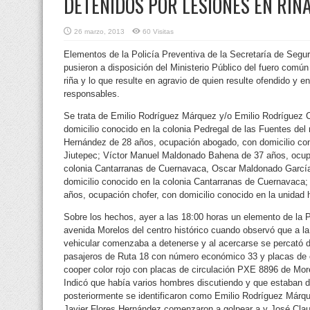
DETENIDOS POR LESIONES EN RIÑ
26 marzo, 2013
60 Visitas
Elementos de la Policía Preventiva de la Secretaría de Seg
pusieron a disposición del Ministerio Público del fuero común
riña y lo que resulte en agravio de quien resulte ofendido y e
responsables.
Se trata de Emilio Rodríguez Márquez y/o Emilio Rodríguez 
domicilio conocido en la colonia Pedregal de las Fuentes del 
Hernández de 28 años, ocupación abogado, con domicilio con
Jiutepec; Víctor Manuel Maldonado Bahena de 37 años, ocupa
colonia Cantarranas de Cuernavaca, Oscar Maldonado Garcí
domicilio conocido en la colonia Cantarranas de Cuernavaca;
años, ocupación chofer, con domicilio conocido en la unidad 
Sobre los hechos, ayer a las 18:00 horas un elemento de la P
avenida Morelos del centro histórico cuando observó que a la 
vehicular comenzaba a detenerse y al acercarse se percató 
pasajeros de Ruta 18 con número económico 33 y placas de c
cooper color rojo con placas de circulación PXE 8896 de Mor
Indicó que había varios hombres discutiendo y que estaban 
posteriormente se identificaron como Emilio Rodríguez Márqu
Javier Flores Hernández comenzaron a golpear a y José Clau