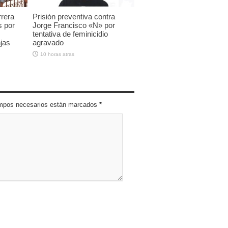
rrera
Prisión preventiva contra
s por
Jorge Francisco «N» por
tentativa de feminicidio
jas
agravado
10 horas atras
campos necesarios están marcados
*