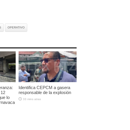
S
OPERATIVO
eranza:
Identifica CEPCM a gasera
 12
responsable de la explosión
que lo
33 mins atras
ernavaca