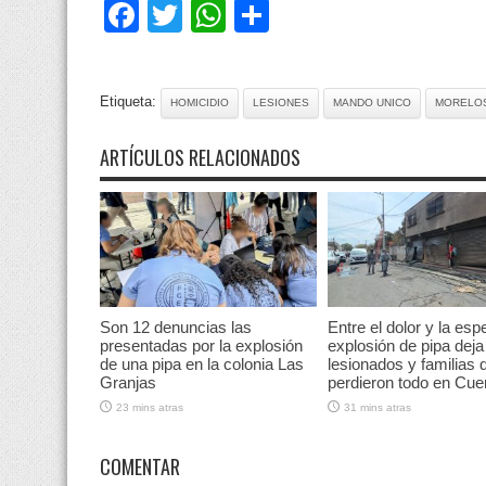
Facebook
Twitter
WhatsApp
Compartir
Etiqueta:
HOMICIDIO
LESIONES
MANDO UNICO
MORELO
ARTÍCULOS RELACIONADOS
Son 12 denuncias las
Entre el dolor y la esp
presentadas por la explosión
explosión de pipa deja
de una pipa en la colonia Las
lesionados y familias 
Granjas
perdieron todo en Cu
23 mins atras
31 mins atras
COMENTAR