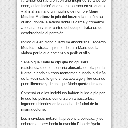
Al arribar contactaron con una mujer de 18 años de
edad, quien indicó que se encontraba en su cuarto
y al ir al sanitario un inquilino de nombre Mario
Morales Martínez la jaló del brazo y la metió a su
cuarto, donde la aventó sobre la cama y comenzó
a tocarla en varias partes del cuerpo, tratando de
desabrocharle el pantalón.
Indicó que en dicho cuarto se encontraba Leonardo
Morales Estrada, quien le decía a Mario que la
violara por lo que comenzó a pedir auxilio.
Señaló que Mario le dijo que no opusiera
resistencia o de lo contrario abusaría de ella por la
fuerza, siendo en esos momentos cuando la dueña
de la vecindad le gritó si pasaba algo y fue cuando
pudo liberarse y decirle que Mario quería ultrajarla.
Comentó que los individuos habían huido a pie por
lo que los policías comenzaron a buscarlos,
logrando ubicarlos en la cancha de futbol de la
misma colonia.
Los individuos notaron la presencia policiaca y se
echaron a correr hacia la avenida Plan de Ayala