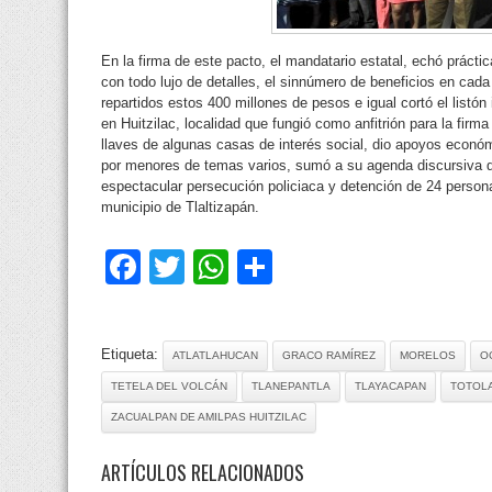
En la firma de este pacto, el mandatario estatal, echó prácti
con todo lujo de detalles, el sinnúmero de beneficios en cada
repartidos estos 400 millones de pesos e igual cortó el listón 
en Huitzilac, localidad que fungió como anfitrión para la fir
llaves de algunas casas de interés social, dio apoyos econó
por menores de temas varios, sumó a su agenda discursiva qu
espectacular persecución policiaca y detención de 24 persona
municipio de Tlaltizapán.
Facebook
Twitter
WhatsApp
Compartir
Etiqueta:
ATLATLAHUCAN
GRACO RAMÍREZ
MORELOS
O
TETELA DEL VOLCÁN
TLANEPANTLA
TLAYACAPAN
TOTOL
ZACUALPAN DE AMILPAS HUITZILAC
ARTÍCULOS RELACIONADOS