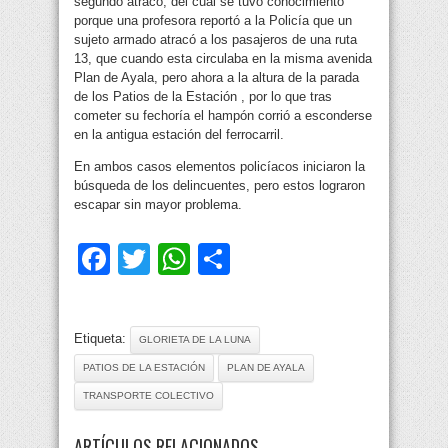
segundo atraco, del cual se tuvo conocimiento
porque una profesora reportó a la Policía que un
sujeto armado atracó a los pasajeros de una ruta
13, que cuando esta circulaba en la misma avenida
Plan de Ayala, pero ahora a la altura de la parada
de los Patios de la Estación , por lo que tras
cometer su fechoría el hampón corrió a esconderse
en la antigua estación del ferrocarril.
En ambos casos elementos policíacos iniciaron la
búsqueda de los delincuentes, pero estos lograron
escapar sin mayor problema.
Facebook
Twitter
WhatsApp
Compartir
Etiqueta:
GLORIETA DE LA LUNA
PATIOS DE LA ESTACIÓN
PLAN DE AYALA
TRANSPORTE COLECTIVO
ARTÍCULOS RELACIONADOS